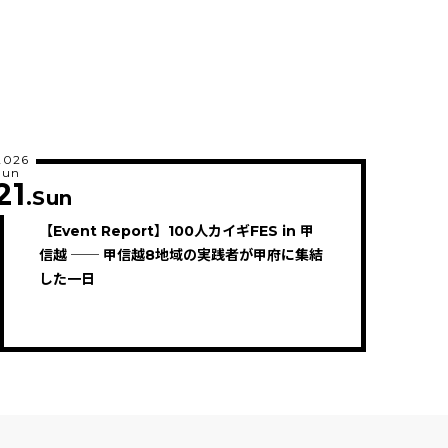
2026
Jun
21
.Sun
【Event Report】100人カイギFES in 甲
信越 ── 甲信越8地域の実践者が甲府に集結
した一日