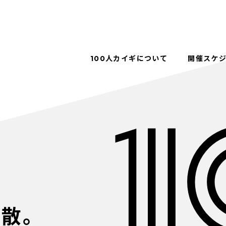
100人カイギについて
開催スケ
解散。