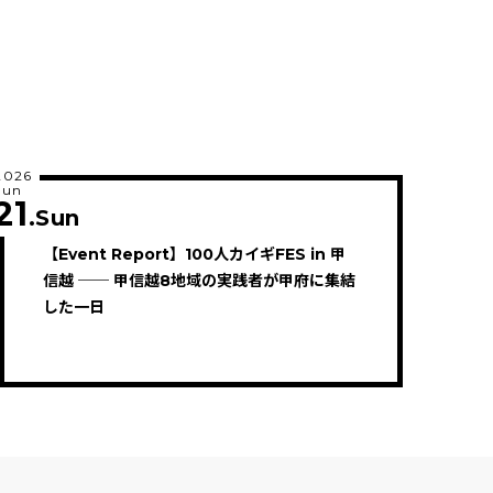
2026
Jun
21
.Sun
【Event Report】100人カイギFES in 甲
信越 ── 甲信越8地域の実践者が甲府に集結
した一日