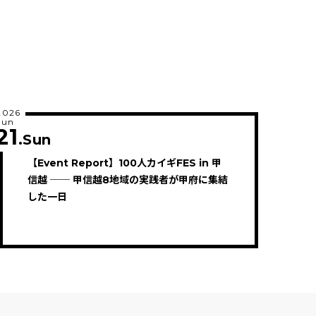
2026
Jun
21
.Sun
【Event Report】100人カイギFES in 甲
信越 ── 甲信越8地域の実践者が甲府に集結
した一日