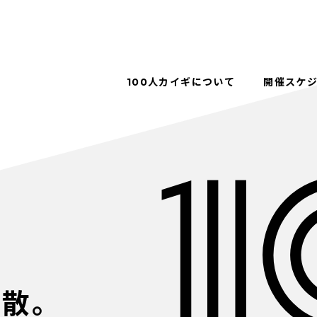
100人カイギについて
開催スケ
解散。