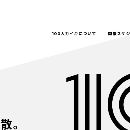
100人カイギについて
開催スケ
解散。