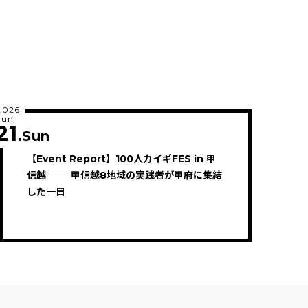
2026
Jun
21
.Sun
【Event Report】100人カイギFES in 甲
信越 ── 甲信越8地域の実践者が甲府に集結
した一日