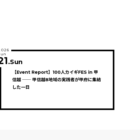
2026
Jun
21
.Sun
【Event Report】100人カイギFES in 甲
信越 ── 甲信越8地域の実践者が甲府に集結
した一日