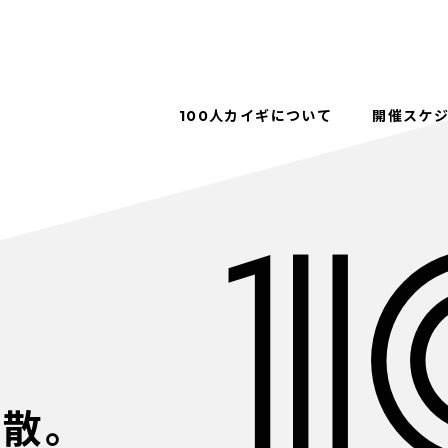
100人カイギについて
開催スケ
解散。