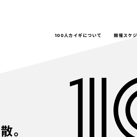
100人カイギについて
開催スケ
解散。