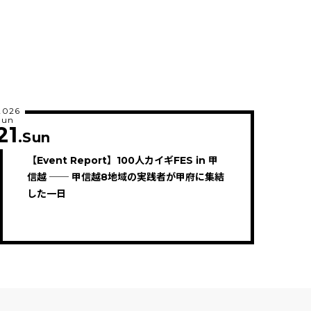
2026
Jun
21
.Sun
【Event Report】100人カイギFES in 甲
信越 ── 甲信越8地域の実践者が甲府に集結
した一日