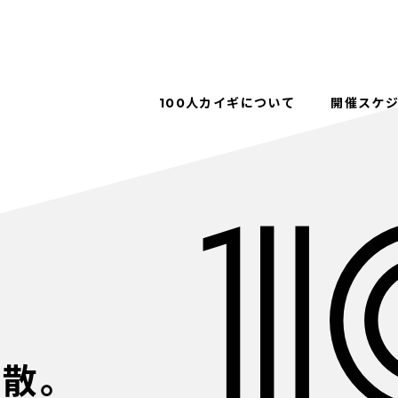
100人カイギについて
開催スケ
解散。