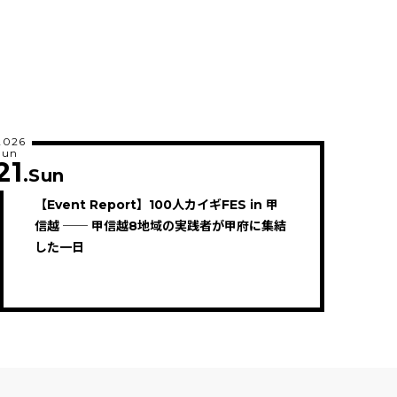
2026
Jun
21
.Sun
【Event Report】100人カイギFES in 甲
信越 ── 甲信越8地域の実践者が甲府に集結
した一日