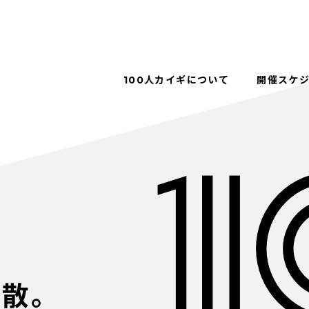
100人カイギについて
開催スケ
解散。