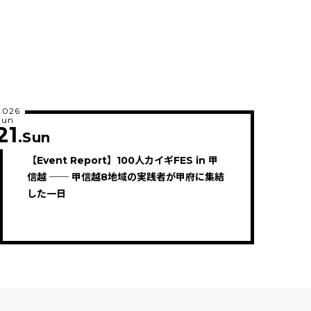
2026
Jun
21
.Sun
【Event Report】100人カイギFES in 甲
信越 ── 甲信越8地域の実践者が甲府に集結
した一日