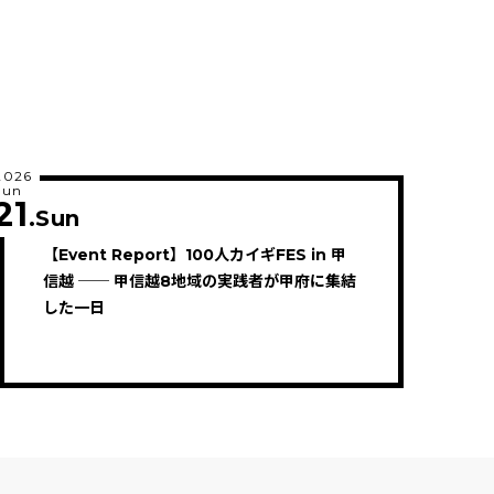
2026
Jun
21
.Sun
【Event Report】100人カイギFES in 甲
信越 ── 甲信越8地域の実践者が甲府に集結
した一日