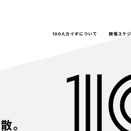
100人カイギについて
開催スケ
解散。