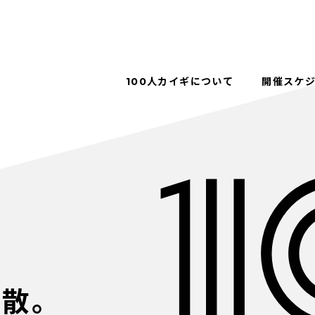
100人カイギについて
開催スケ
解散。