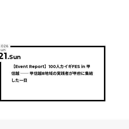
2026
Jun
21
.Sun
【Event Report】100人カイギFES in 甲
信越 ── 甲信越8地域の実践者が甲府に集結
した一日