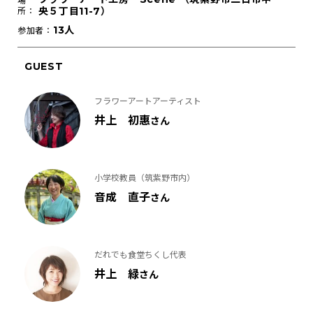
場
央５丁目11-7）
所：
13人
参加者：
GUEST
フラワーアートアーティスト
井上 初惠
さん
小学校教員（筑紫野市内）
音成 直子
さん
だれでも食堂ちくし代表
井上 緑
さん