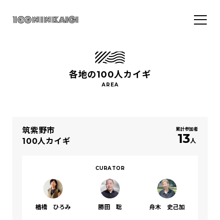
各地の100人カイギ
筑紫野市
累計参加者
13
100人カイギ
人
CURATOR
楢橋 ひろみ
勝田 聡
舟木 史己加