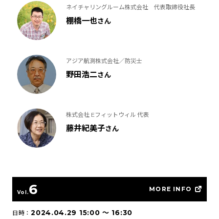
ネイチャリングルーム株式会社 代表取締役社長
棚橋一也
さん
アジア航測株式会社／防災士
野田浩二
さん
株式会社 Eフィットウィル 代表
藤井紀美子
さん
6
MORE INFO
Vol.
2024.04.29 15:00
〜
16:30
日時：