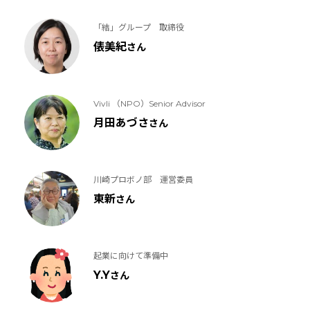
「結」グループ 取締役
俵美紀
さん
Vivli （NPO）Senior Advisor
月田あづさ
さん
川崎プロボノ部 運営委員
東新
さん
起業に向けて準備中
Y.Y
さん