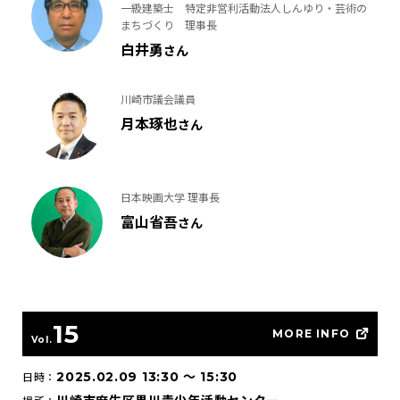
一級建築士 特定非営利活動法人しんゆり・芸術の
まちづくり 理事長
白井勇
さん
川崎市議会議員
月本琢也
さん
日本映画大学 理事長
富山省吾
さん
15
MORE INFO
Vol.
2025.02.09 13:30
〜
15:30
日時：