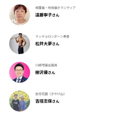
保護猫・地域猫ボランティア
遠藤寧子
さん
マッチョロンボーン奏者
松井大夢
さん
川崎市議会議員
柳沢優
さん
吉垣花園（夕やけ山）
吉垣志保
さん