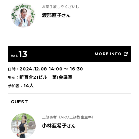
お薬手放しやくざいし
渡部直子
さん
13
MORE INFO
Vol.
2024.12.08 14:00
〜
16:30
日時：
新百合21ビル 第1会議室
場所：
14人
参加者：
GUEST
二胡奏者（AKO二胡教室主宰）
小林亜希子
さん