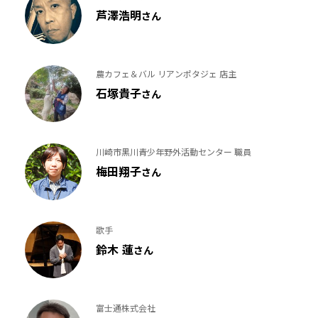
芦澤浩明
さん
農カフェ＆バル リアンポタジェ 店主
石塚貴子
さん
川崎市黒川青少年野外活動センター 職員
梅田翔子
さん
歌手
鈴木 蓮
さん
富士通株式会社