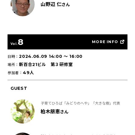
山野辺 仁
さん
8
MORE INFO
Vol.
2024.06.09 14:00
〜
16:00
日時：
新百合21ビル 第３研修室
場所：
49人
参加者：
GUEST
子育てひろば「みどりのへや」「大きな樹」代表
柏木朋恵
さん