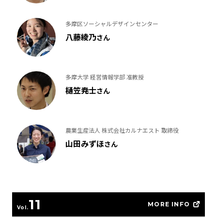
多摩区ソーシャルデザインセンター
八藤綾乃
さん
多摩大学 経営情報学部 准教授
樋笠尭士
さん
農業生産法人 株式会社カルナエスト 取締役
山田みずほ
さん
11
MORE INFO
Vol.