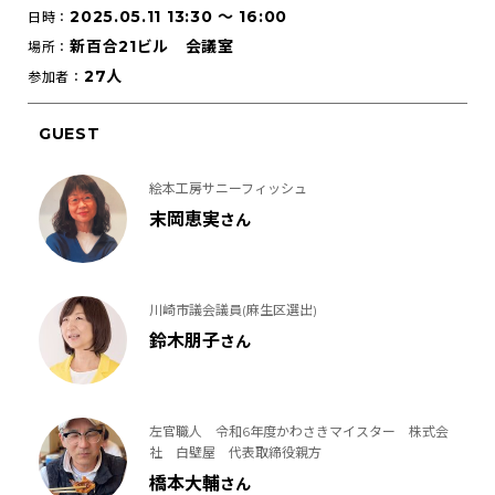
2025.05.11 13:30
〜
16:00
日時：
新百合21ビル 会議室
場所：
27人
参加者：
GUEST
絵本工房サニーフィッシュ
末岡恵実
さん
川崎市議会議員(麻生区選出)
鈴木朋子
さん
左官職人 令和6年度かわさきマイスター 株式会
社 白壁屋 代表取締役親方
橋本大輔
さん