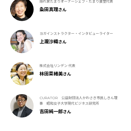
隠れ家たまりオーナーシェフ・たまり食堂代表
粂田真理
さん
ヨガインストラクター・インタビューライター
上瀧沙織
さん
株式会社リンデン 代表
林田菜緒美
さん
CURATOR 公益財団法人かわさき市民しきん理
事 昭和女子大学現代ビジネス研究所
吉田純一郎
さん