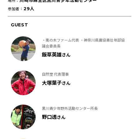
川崎市麻生区黒川青少年活動センター
場所：
29人
参加者：
GUEST
・栗の木ファーム代表 ・神奈川県農協青壮年部協
議会委員長
飯草英雄
さん
自然堂 代表理事
大塚葉子
さん
黒川青少年野外活動センター所長
野口透
さん