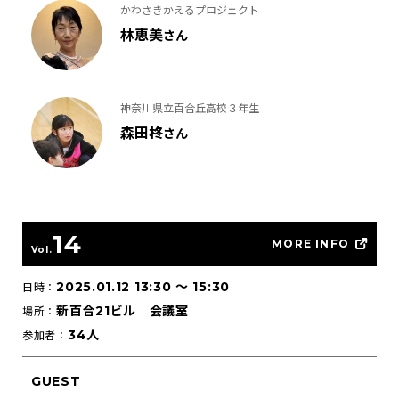
かわさきかえるプロジェクト
林恵美
さん
神奈川県立百合丘高校３年生
森田柊
さん
14
MORE INFO
Vol.
2025.01.12 13:30
〜
15:30
日時：
新百合21ビル 会議室
場所：
34人
参加者：
GUEST