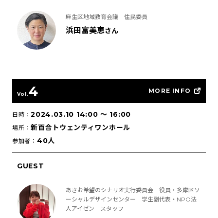
麻生区地域教育会議 住民委員
浜田富美恵
さん
4
MORE INFO
Vol.
2024.03.10 14:00
〜
16:00
日時：
新百合トウェンティワンホール
場所：
40人
参加者：
GUEST
あさお希望のシナリオ実行委員会 役員・多摩区ソ
ーシャルデザインセンター 学生副代表・NPO法
人アイゼン スタッフ