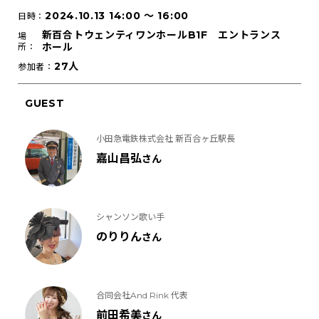
2024.10.13 14:00
〜
16:00
日時：
新百合トウェンティワンホールB1F エントランス
場
ホール
所：
27人
参加者：
GUEST
小田急電鉄株式会社 新百合ヶ丘駅長
嘉山昌弘
さん
シャンソン歌い手
のりりん
さん
合同会社And Rink 代表
前田希美
さん