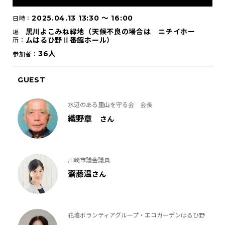
2025.04.13 13:30
〜
16:00
日時：
黒川よこみね緑地（天候不良の場合は ニチイホー
場
ムはるひ野Ⅱ番館ホール）
所：
36人
参加者：
GUEST
水辺のある里山を守る会 会長
織野章
さん
川崎市議会議員
齋藤温
さん
花壇ボランティアグループ・エコガーデンはるひ野