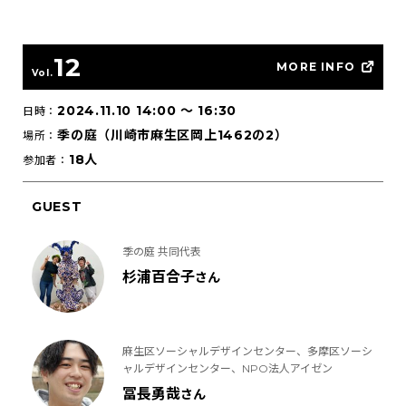
12
MORE INFO
Vol.
2024.11.10 14:00
〜
16:30
日時：
季の庭（川崎市麻生区岡上1462の2）
場所：
18人
参加者：
GUEST
季の庭 共同代表
杉浦百合子
さん
麻生区ソーシャルデザインセンター、多摩区ソーシ
ャルデザインセンター、NPO法人アイゼン
冨長勇哉
さん