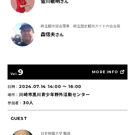
皆川敏明
さん
麻生観光協会理事 麻生歴史観光ガイドの会会長
森信夫
さん
9
MORE INFO
Vol.
2024.07.14 14:00
〜
16:00
日時：
川崎市黒川青少年野外活動センター
場所：
30人
参加者：
GUEST
日本映画大学 職員