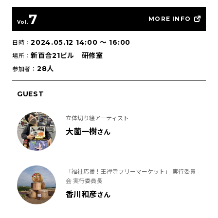
7
MORE INFO
Vol.
2024.05.12 14:00
〜
16:00
日時：
新百合21ビル 研修室
場所：
28人
参加者：
GUEST
立体切り絵アーティスト
大薗一樹
さん
「福祉応援！王禅寺フリーマーケット」 実行委員
会 実行委員長
香川和彦
さん