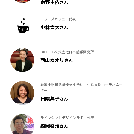
京野由依
さん
エリーズカフェ 代表
小林貴大
さん
BIOTEC株式会社日本菌学研究所
西山カオリ
さん
看護小規模多機能支え合い 生活支援コーディネー
ター
日隈典子
さん
ライフシフトデザインラボ 代表
森岡啓治
さん