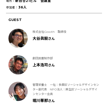
新百合21ビル 会議室
場所：
36人
参加者：
GUEST
株式会社Gowith 取締役
大谷眞毅
さん
劇団民藝制作部
上本浩司
さん
管理栄養士 一社：多摩区ソーシャルデザインセン
ター副代表 NPO法人：麻生区ソーシャルデザイ
ンセンター会員
堀川華那
さん