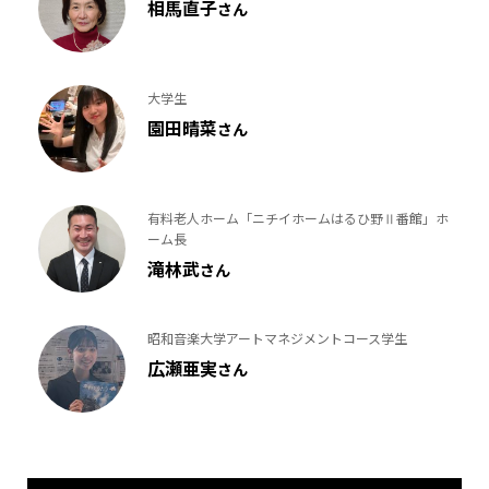
相馬直子
さん
大学生
園田晴菜
さん
有料老人ホーム「ニチイホームはるひ野Ⅱ番館」ホ
ーム長
滝林武
さん
昭和音楽大学アートマネジメントコース学生
広瀬亜実
さん