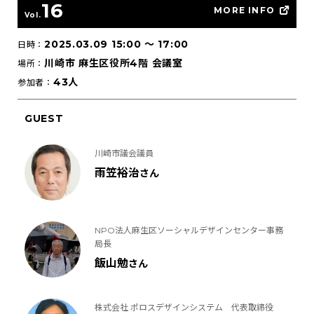
16
MORE INFO
Vol.
2025.03.09 15:00
〜
17:00
日時：
川崎市 麻生区役所4階 会議室
場所：
43人
参加者：
GUEST
川崎市議会議員
雨笠裕治
さん
NPO法人麻生区ソーシャルデザインセンター事務
局長
飯山勉
さん
株式会社 ポロスデザインシステム 代表取締役