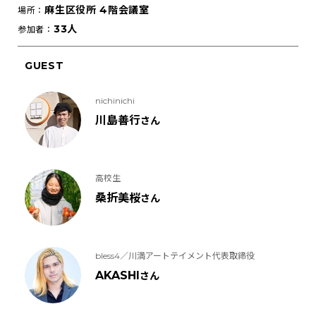
麻生区役所 4階会議室
場所：
33人
参加者：
GUEST
nichinichi
川島善行
さん
高校生
桑折美桜
さん
bless4／川満アートテイメント代表取締役
AKASHI
さん