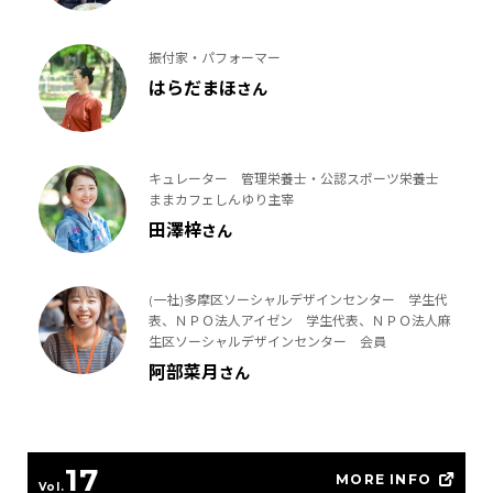
振付家・パフォーマー
はらだまほ
さん
キュレーター 管理栄養士・公認スポーツ栄養士
ままカフェしんゆり主宰
田澤梓
さん
(一社)多摩区ソーシャルデザインセンター 学生代
表、ＮＰＯ法人アイゼン 学生代表、ＮＰＯ法人麻
生区ソーシャルデザインセンター 会員
阿部菜月
さん
17
MORE INFO
Vol.