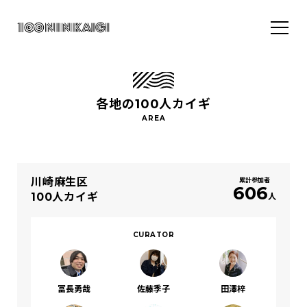
各地の100人カイギ
川崎麻生区
累計参加者
606
100人カイギ
人
CURATOR
冨長勇哉
佐藤季子
田澤梓