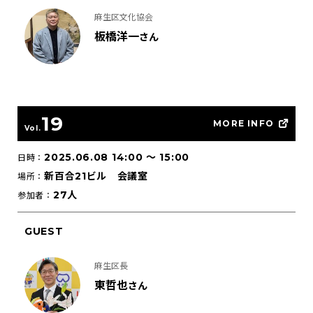
麻生区文化協会
板橋洋一
さん
19
MORE INFO
Vol.
2025.06.08 14:00
〜
15:00
日時：
新百合21ビル 会議室
場所：
27人
参加者：
GUEST
麻生区長
東哲也
さん