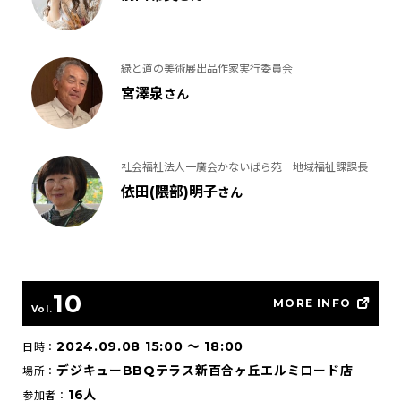
緑と道の美術展出品作家実行委員会
宮澤泉
さん
社会福祉法人一廣会かないばら苑 地域福祉課課長
依田(隈部)明子
さん
10
MORE INFO
Vol.
2024.09.08 15:00
〜
18:00
日時：
デジキューBBQテラス新百合ヶ丘エルミロード店
場所：
16人
参加者：