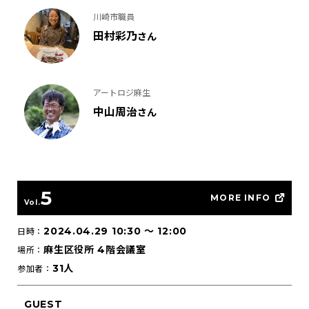
川崎市職員
田村彩乃
さん
アートロジ麻生
中山周治
さん
5
MORE INFO
Vol.
2024.04.29 10:30
〜
12:00
日時：
麻生区役所 4階会議室
場所：
31人
参加者：
GUEST