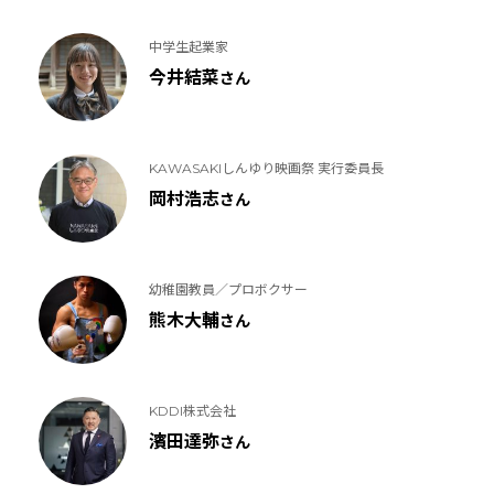
中学生起業家
今井結菜
さん
KAWASAKIしんゆり映画祭 実行委員長
岡村浩志
さん
幼稚園教員／プロボクサー
熊木大輔
さん
KDDI株式会社
濱田達弥
さん