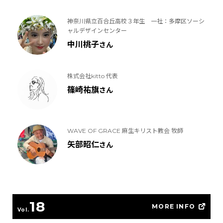
神奈川県立百合丘高校３年生 一社：多摩区ソーシ
ャルデザインセンター
中川桃子
さん
株式会社kitto 代表
篠崎祐旗
さん
WAVE OF GRACE 麻生キリスト教会 牧師
矢部昭仁
さん
18
MORE INFO
Vol.