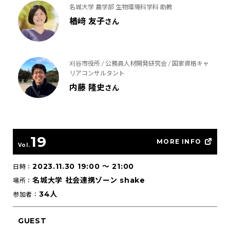
名城大学 農学部 生物環境科学科 助教
楢﨑 友子
さん
刈谷市役所 / 公務員人材開発研究会 / 国家資格キャ
リアコンサルタント
内藤 隆史
さん
19
MORE INFO
Vol.
2023.11.30 19:00
〜
21:00
日時：
名城大学 社会連携ゾーン shake
場所：
34人
参加者：
GUEST