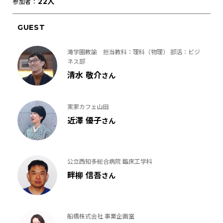
22人
参加者：
GUEST
滝学園教諭 担当教科：理科（物理） 部活：ビジ
ネス部
清水 敬介
さん
実家カフェ山田
近澤 優子
さん
公立西知多総合病院 臨床工学科
畔柳 信吾
さん
船橋株式会社 事業企画室