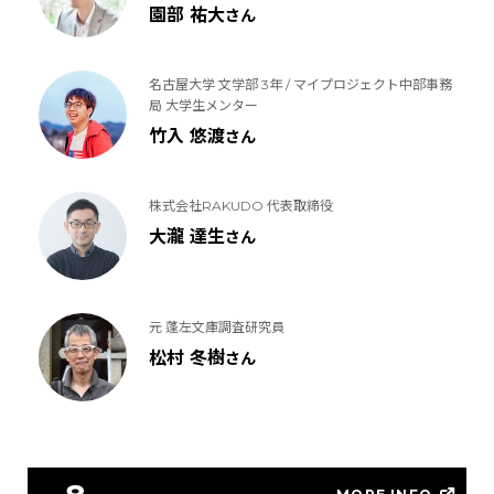
園部 祐大
さん
名古屋大学 文学部 3年 / マイプロジェクト中部事務
局 大学生メンター
竹入 悠渡
さん
株式会社RAKUDO 代表取締役
大瀧 達生
さん
元 蓬左文庫調査研究員
松村 冬樹
さん