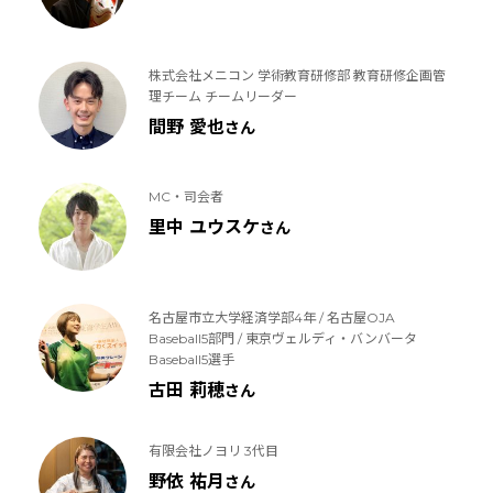
株式会社メニコン 学術教育研修部 教育研修企画管
理チーム チームリーダー
間野 愛也
さん
MC・司会者
里中 ユウスケ
さん
名古屋市立大学経済学部4年 / 名古屋OJA
Baseball5部門 / 東京ヴェルディ・バンバータ
Baseball5選手
古田 莉穂
さん
有限会社ノヨリ 3代目
野依 祐月
さん