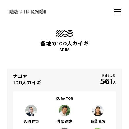
各地の100人カイギ
ナゴヤ
累計参加者
561
100人カイギ
人
CURATOR
久岡 伸功
井髙 達弥
稲葉 真実