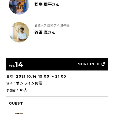
松島 周平
さん
名城大学 建築学科 准教授
谷田 真
さん
14
MORE INFO
Vol.
2021.10.14 19:00
〜
21:00
日時：
オンライン開催
場所：
16人
参加者：
GUEST