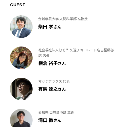
GUEST
金城学院大学 人間科学部 准教授
柴田 学
さん
社会福祉法人むそう 久遠チョコレート名古屋藤巻
店 店長
横倉 裕子
さん
マッチボックス 代表
有馬 達之
さん
愛知県 自然環境課 主査
滝口 徹
さん