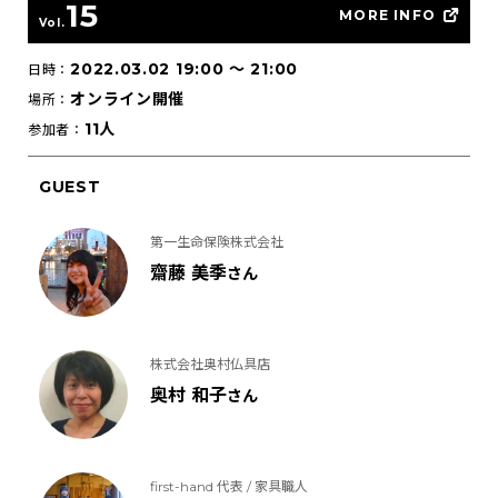
15
MORE INFO
Vol.
2022.03.02 19:00
〜
21:00
日時：
オンライン開催
場所：
11人
参加者：
GUEST
第一生命保険株式会社
齋藤 美季
さん
株式会社奥村仏具店
奥村 和子
さん
first-hand 代表 / 家具職人