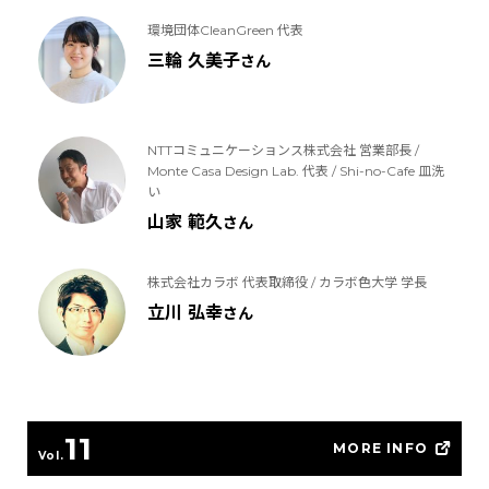
環境団体CleanGreen 代表
三輪 久美子
さん
NTTコミュニケーションス株式会社 営業部長 /
Monte Casa Design Lab. 代表 / Shi-no-Cafe 皿洗
い
山家 範久
さん
株式会社カラボ 代表取締役 / カラボ色大学 学長
立川 弘幸
さん
11
MORE INFO
Vol.