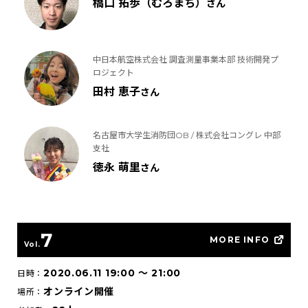
橋口 拓歩（むろまち）
さん
中日本航空株式会社 調査測量事業本部 技術開発プ
ロジェクト
田村 恵子
さん
名古屋市大学生消防団OB / 株式会社コングレ 中部
支社
徳永 萌里
さん
7
MORE INFO
Vol.
2020.06.11 19:00
〜
21:00
日時：
オンライン開催
場所：