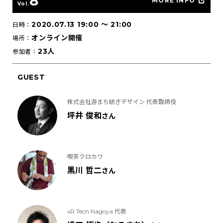
8
MORE INFO
Vol.
2020.07.13 19:00
〜
21:00
日時：
オンライン開催
場所：
23人
参加者：
GUEST
株式会社游まち紡ぎデザイン 代表取締役
坪井 俊和
さん
喫茶クロカワ
黒川 哲二
さん
xR Tech Nagoya 代表