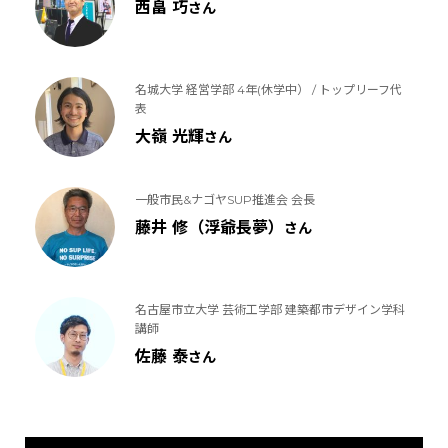
西畠 巧
さん
名城大学 経営学部 4年(休学中） / トップリーフ代
表
大嶺 光輝
さん
一般市民&ナゴヤSUP推進会 会長
藤井 修（浮爺長夢）
さん
名古屋市立大学 芸術工学部 建築都市デザイン学科
講師
佐藤 泰
さん