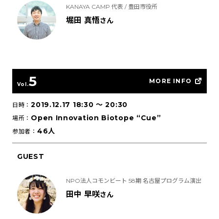
KANAYA CAMP 代表 / 豊田市役所
堀田 真悟
さん
5
MORE INFO
Vol.
2019.12.17 18:30
〜
20:30
日時：
Open Innovation Biotope “Cue”
場所：
46人
参加者：
GUEST
NPO法人コモンビート 58期 名古屋プログラム演出
田中 早咲
さん