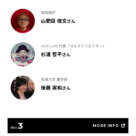
愛知県庁
山肥田 徳文
さん
ANTI.LAB 代表（マルチクリエイター）
杉浦 哲平
さん
名城大学 農学部
後藤 実和
さん
3
MORE INFO
Vol.