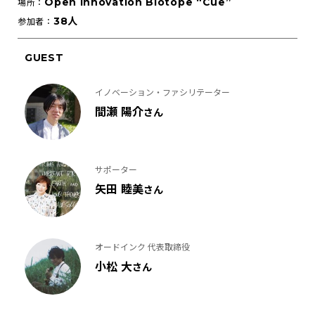
Open Innovation Biotope “Cue”
場所：
38人
参加者：
GUEST
イノベーション・ファシリテーター
間瀬 陽介
さん
サポーター
矢田 睦美
さん
オードインク 代表取締役
小松 大
さん