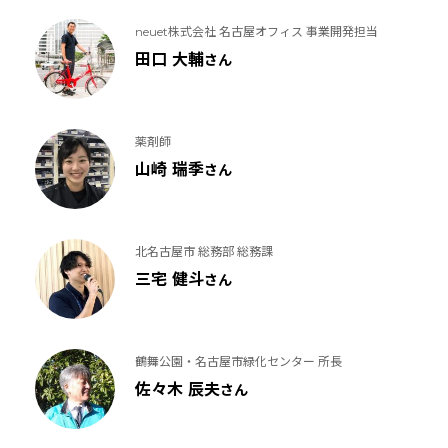
neuet株式会社 名古屋オフィス 事業開発担当
田口 大輔
さん
薬剤師
山崎 瑞季
さん
北名古屋市 総務部 総務課
三宅 健斗
さん
鶴舞公園・名古屋市緑化センター 所長
佐々木 辰夫
さん