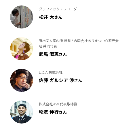
グラフィック・レコーダー
松井 大
さん
有松関人案内所 所長 / 合同会社ありまつ中心家守会
社 共同代表
武馬 淑恵
さん
L.C.A.株式会社
佐藤 ガルシア 渉
さん
株式会社RW 代表取締役
稲波 伸行
さん