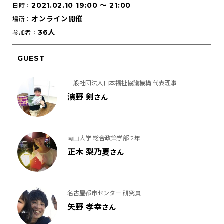
2021.02.10 19:00
〜
21:00
日時：
オンライン開催
場所：
36人
参加者：
GUEST
一般社団法人日本福祉協議機構 代表理事
濱野 剣
さん
南山大学 総合政策学部 2年
正木 梨乃夏
さん
名古屋都市センター 研究員
矢野 孝幸
さん