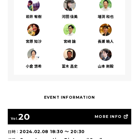
岩井 宥樹
河田 佳美
増渕 和也
宮原 知沙
宮﨑 論
長瀬 暁人
小倉 悠希
冨木 昌史
山本 剛毅
EVENT INFORMATION
20
MORE INFO
Vol.
2024.02.08 18:30
〜
20:30
日時：