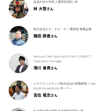
名城大学大学院 人間学研究科 1年
林 大智
さん
株式会社エス・エヌ・テー 取締役 事業企画
篠田 朋香
さん
Venture Café Tokyo NAGOYA CONNÈCT
Operation Manager
滝川 善貴
さん
トキワランバテック株式会社代表取締役 / cre8
BASE KANAYAMA オーナー
吉住 竜志
さん
名古屋大学大学院 生命農学研究科 1年