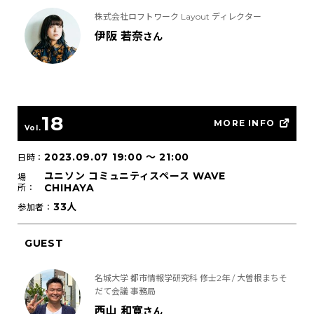
株式会社ロフトワーク Layout ディレクター
伊阪 若奈
さん
18
MORE INFO
Vol.
2023.09.07 19:00
〜
21:00
日時：
ユニソン コミュニティスペース WAVE
場
CHIHAYA
所：
33人
参加者：
GUEST
名城大学 都市情報学研究科 修士2年 / 大曽根まちそ
だて会議 事務局
西山 和寛
さん