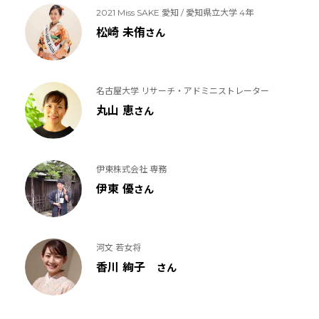
2021 Miss SAKE 愛知 / 愛知県立大学 4年
松崎 未侑
さん
名古屋大学 リサーチ・アドミニストレーター
丸山 恵
さん
伊東株式会社 専務
伊東 優
さん
河文 若女将
香川 絢子
さん