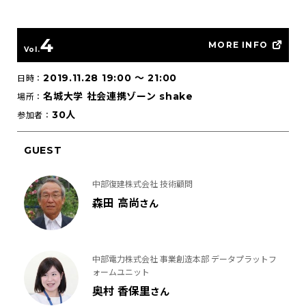
4
MORE INFO
Vol.
2019.11.28 19:00
〜
21:00
日時：
名城大学 社会連携ゾーン shake
場所：
30人
参加者：
GUEST
中部復建株式会社 技術顧問
森田 高尚
さん
中部電力株式会社 事業創造本部 データプラットフ
ォームユニット
奥村 香保里
さん