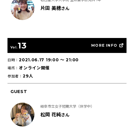
片田 美穂
さん
13
MORE INFO
Vol.
2021.06.17 19:00
〜
21:00
日時：
オンライン開催
場所：
29人
参加者：
GUEST
岐阜市立女子短期大学（休学中）
松岡 花純
さん