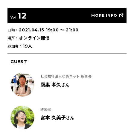
12
MORE INFO
Vol.
2021.04.15 19:00
〜
21:00
日時：
オンライン開催
場所：
19人
参加者：
GUEST
社会福祉法人ゆめネット 理事長
鷹巣 孝久
さん
建築家
宮本 久美子
さん