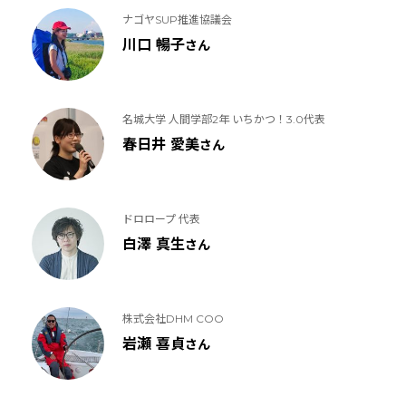
ナゴヤSUP推進協議会
川口 暢子
さん
名城大学 人間学部2年 いちかつ！3.0代表
春日井 愛美
さん
ドロロープ 代表
白澤 真生
さん
株式会社DHM COO
岩瀬 喜貞
さん