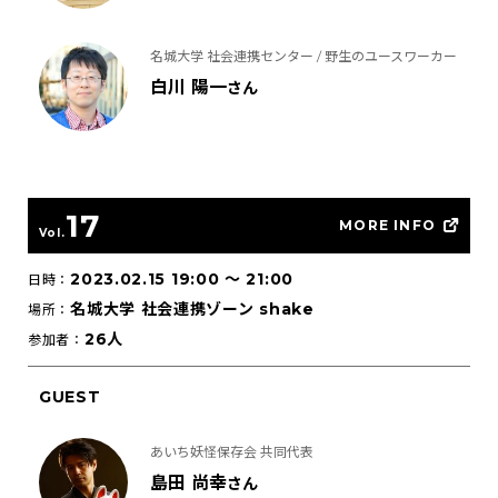
名城大学 社会連携センター / 野生のユースワーカー
白川 陽一
さん
17
MORE INFO
Vol.
2023.02.15 19:00
〜
21:00
日時：
名城大学 社会連携ゾーン shake
場所：
26人
参加者：
GUEST
あいち妖怪保存会 共同代表
島田 尚幸
さん