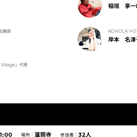
稲垣 享一
議会議員
KOHOLA HOL
岸本 名津
illage」代表
1:00
蓮照寺
32人
場所：
参加者：