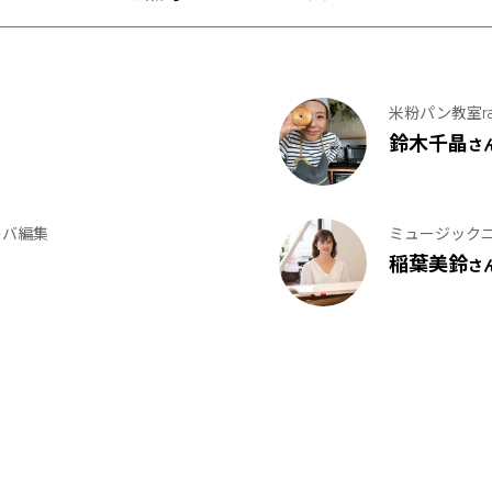
米粉パン教室rar
鈴木千晶
さ
レバ編集
ミュージック
稲葉美鈴
さ