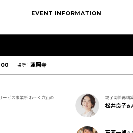
EVENT INFORMATION
:00
蓮照寺
場所：
害サービス事業所 わ～く穴山の
親子関係再構
松井良子
さ
石河一郎
さ