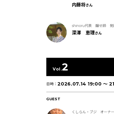
内藤将
さん
shinoru代表 醸せ師 
深澤 恵理
さん
2
Vol.
2026.07.14 19:00
〜
21
日時：
GUEST
くしらん・ブジ オーナ