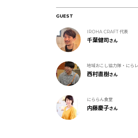
GUEST
IROHA CRAFT 代表
千葉健司
さん
地域おこし協力隊・にら
西村直樹
さん
にららん食堂
内藤慶子
さん