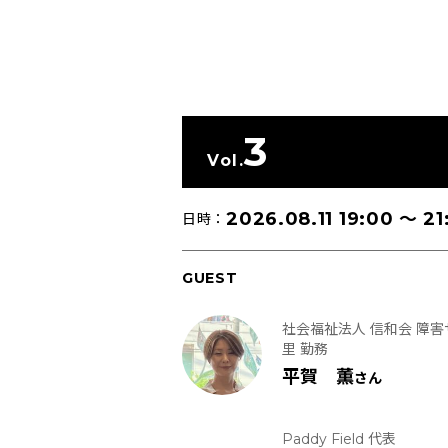
3
Vol.
2026.08.11 19:00
〜
21
日時：
GUEST
社会福祉法人 信和会 障
里 勤務
平賀 薫
さん
Paddy Field 代表