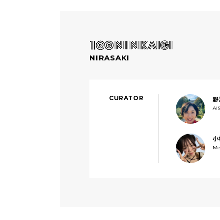
NIRASAKI
CURATOR
野
AI
小
Me