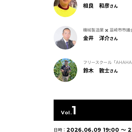
相良 和彦
さん
機械製造業 ✖️ 韮崎市市
金井 洋介
さん
フリースクール「AHAHA V
鈴木 敦士
さん
1
Vol.
2026.06.09 19:00
〜
2
日時：