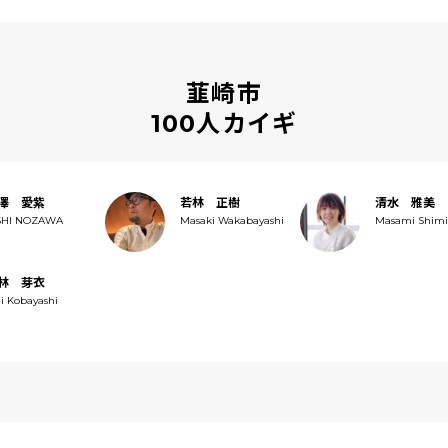
韮崎市
100人カイギ
澤 愛紫
若林 正樹
清水 雅美
SHI NOZAWA
Masaki Wakabayashi
Masami Shim
林 芽衣
i Kobayashi