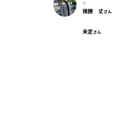
ト
徳勝 丈
さん
未定
さん