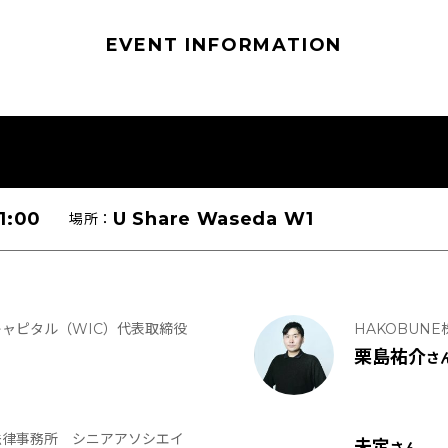
EVENT INFORMATION
1:00
U Share Waseda W1
場所：
ャピタル（WIC）代表取締役
HAKOBUNE株
栗島祐介
さ
法律事務所 シニアアソシエイ
未定
さん