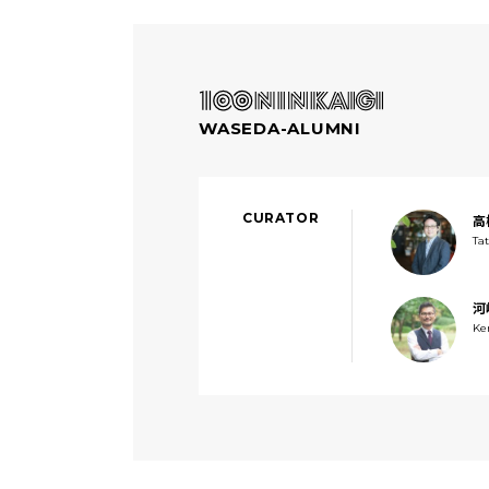
WASEDA-ALUMNI
CURATOR
高
Ta
河
Ke