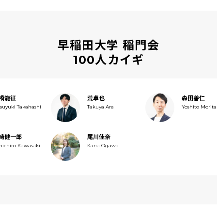
早稲田大学 稲門会
100人カイギ
橋龍征
荒卓也
森田善仁
tsuyuki Takahashi
Takuya Ara
Yoshito Morita
崎健一郎
尾川佳奈
nichiro Kawasaki
Kana Ogawa