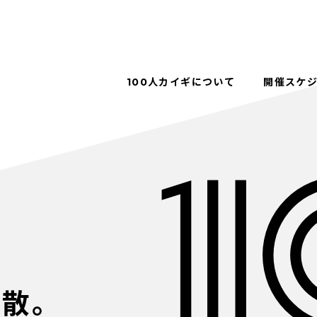
100人カイギについて
開催スケ
解散。