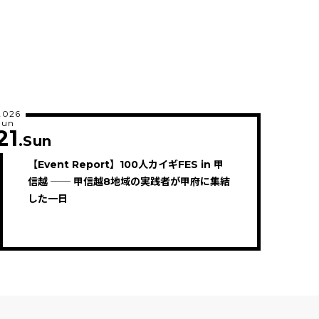
2026
Jun
21
.Sun
【Event Report】100人カイギFES in 甲
信越 ── 甲信越8地域の実践者が甲府に集結
した一日