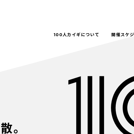
100人カイギについて
開催スケ
解散。