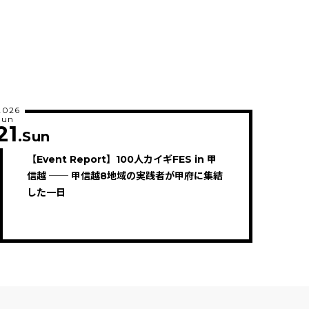
2026
Jun
21
.Sun
【Event Report】100人カイギFES in 甲
信越 ── 甲信越8地域の実践者が甲府に集結
した一日