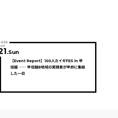
2026
Jun
21
.Sun
【Event Report】100人カイギFES in 甲
信越 ── 甲信越8地域の実践者が甲府に集結
した一日