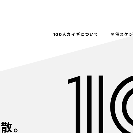
100人カイギについて
開催スケ
解散。