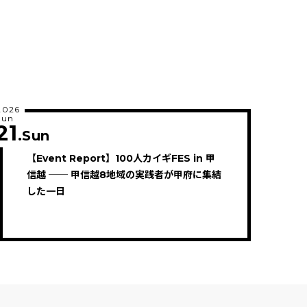
2026
Jun
21
.Sun
【Event Report】100人カイギFES in 甲
信越 ── 甲信越8地域の実践者が甲府に集結
した一日