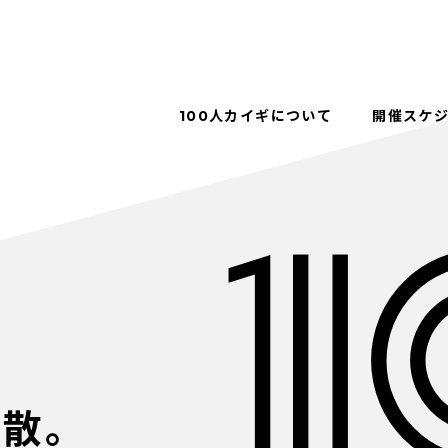
100人カイギについて
開催スケ
解散。