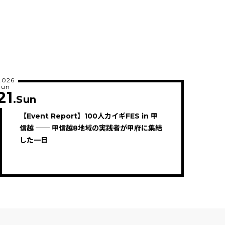
2026
Jun
21
.Sun
【Event Report】100人カイギFES in 甲
信越 ── 甲信越8地域の実践者が甲府に集結
した一日