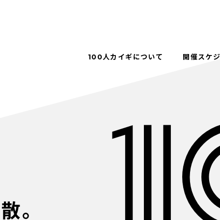
100人カイギについて
開催スケ
解散。